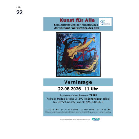
SA.
22