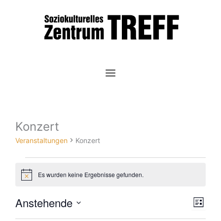
Zum
Inhalt
springen
Konzert
Veranstaltungen
Veranstaltungen
Konzert
Es wurden keine Ergebnisse gefunden.
Hinweis
Anstehende
Ansic
Vera
Liste
Datum