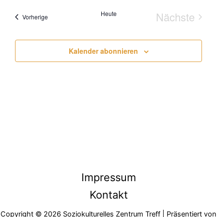
Navig
Ansi
wählen.
Heute
Nächste
Navi
Veranstaltungen
Vorherige
Veransta
Kalender abonnieren
Impressum
Kontakt
Copyright © 2026 Soziokulturelles Zentrum Treff | Präsentiert von