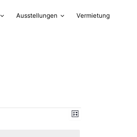
Ausstellungen
Vermietung
Ansichten-
Veranstaltung
Liste
Navigation
Ansichten-