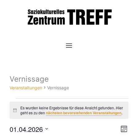
Zum
Inhalt
springen
MONTAG
DIENSTAG
MITTWOCH
DONNERSTAG
FREITAG
SAMSTAG
SONNTAG
Vernissage
Veranstaltungen
Veranstaltungen
Vernissage
Es wurden keine Ergebnisse für diese Ansicht gefunden. Hier
Hinweis
geht es zu den
nächsten bevorstehenden Veranstaltungen
.
01.04.2026
Ansic
Vera
Mona
Datum